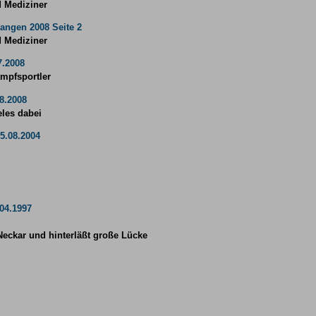
d Mediziner
langen 2008 Seite 2
d Mediziner
7.2008
ampfsportler
8.2008
eles dabei
5.08.2004
04.1997
Neckar und hinterläßt große Lücke