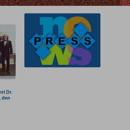
Judo
Magazin:
rt Dr.
Europaverband
, den
ehrt
Dr.
Albert
Güßbacher,
den
"Kampfsport-