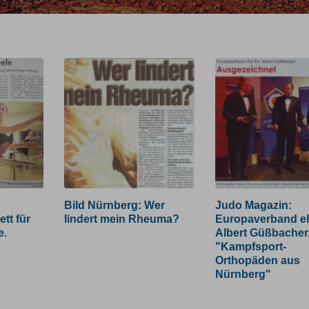
n
Nürnberger
Link
Bild
Link
Bild Nürnberg: Wer
Judo Magazin:
Nachrichten:
zum
Nürnberg:
zum
tt für
lindert mein Rheuma?
Europaverband eh
Balett
Bild
Wer
Bild
e.
Albert Güßbacher
für
lindert
"Kampfsport-
Körper
mein
Orthopäden aus
und
Rheuma?
Nürnberg"
Seele.