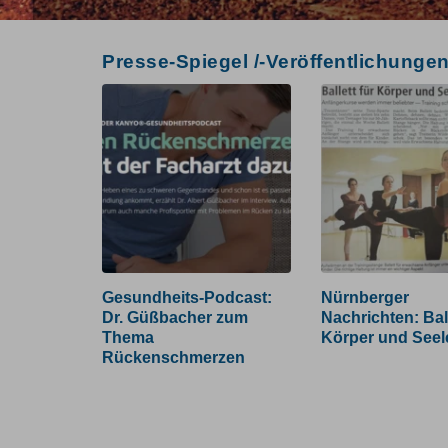
Presse-Spiegel /-Veröffentlichunge
Link
Gesundheits-
Link
Gesundheits-Podcast:
Nürnberger
zum
Podcast:
zum
Dr. Güßbacher zum
Nachrichten: Bale
Bild
Dr.
Bild
Thema
Körper und Seel
Güßbacher
Rückenschmerzen
zum
Thema
Rückenschmerzen