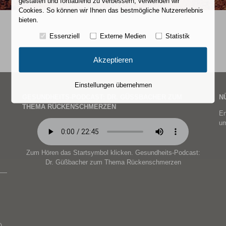
gestalten und fortlaufend zu verbessern, verwenden wir
Cookies. So können wir Ihnen das bestmögliche Nutzererlebnis
bieten.
Essenziell
Externe Medien
Statistik
Akzeptieren
Einstellungen übernehmen
GESUNDHEITS-PODCAST: DR. GÜSSBACHER ZUM T
N
HEMA RÜCKENSCHMERZEN
En
um
Zum Hören das Startsymbol klicken. Gesundheits-Podcast:
Dr. Güßbacher zum Thema Rückenschmerzen
)