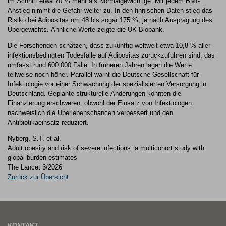
im Schnitt etwa 70 % mehr als Normalgewichtige. Mit jedem BMI-
Anstieg nimmt die Gefahr weiter zu. In den finnischen Daten stieg das
Risiko bei Adipositas um 48 bis sogar 175 %, je nach Ausprägung des
Übergewichts. Ähnliche Werte zeigte die UK Biobank.
Die Forschenden schätzen, dass zukünftig weltweit etwa 10,8 % aller
infektionsbedingten Todesfälle auf Adipositas zurückzuführen sind, das
umfasst rund 600.000 Fälle. In früheren Jahren lagen die Werte
teilweise noch höher. Parallel warnt die Deutsche Gesellschaft für
Infektiologie vor einer Schwächung der spezialisierten Versorgung in
Deutschland. Geplante strukturelle Änderungen könnten die
Finanzierung erschweren, obwohl der Einsatz von Infektiologen
nachweislich die Überlebenschancen verbessert und den
Antibiotikaeinsatz reduziert.
Nyberg, S.T. et al.
Adult obesity and risk of severe infections: a multicohort study with
global burden estimates
The Lancet 3/2026
Zurück zur Übersicht
KONTAKT