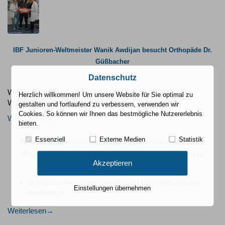
IBF Junioren-Weltmeister Wanik Awdijan besucht Orthopäde Dr.
Güßbacher
21.12.2018
| Sport
Datenschutz
Weihnachtsbesuch des neuen IBF Junioren-Weltmeisters
Herzlich willkommen! Um unsere Website für Sie optimal zu
Wanik Awdijan in der Praxis…
gestalten und fortlaufend zu verbessern, verwenden wir
Cookies. So können wir Ihnen das bestmögliche Nutzererlebnis
Weiterlesen
bieten.
Essenziell
Externe Medien
Statistik
Dr. Güßbacher auf dem Experten-Podium und als offizieller
Ringarzt beim Internationalen Boxabend in Tirana/Albania
Akzeptieren
19.12.2018
| Vorträge
Dr. Güssbacher war offizieller Ringarzt beim Internationalen
Einstellungen übernehmen
Boxabend in…
Weiterlesen