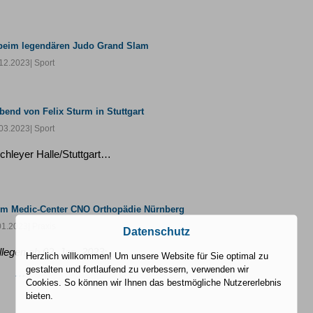
 beim legendären Judo Grand Slam
12.2023
| Sport
bend von Felix Sturm in Stuttgart
03.2023
| Sport
chleyer Halle/Stuttgart…
 im Medic-Center CNO Orthopädie Nürnberg
01.2023
| Praxis
Datenschutz
legen ab 02. Jan. 2023:
Herzlich willkommen! Um unsere Website für Sie optimal zu
gestalten und fortlaufend zu verbessern, verwenden wir
…
Cookies. So können wir Ihnen das bestmögliche Nutzererlebnis
bieten.