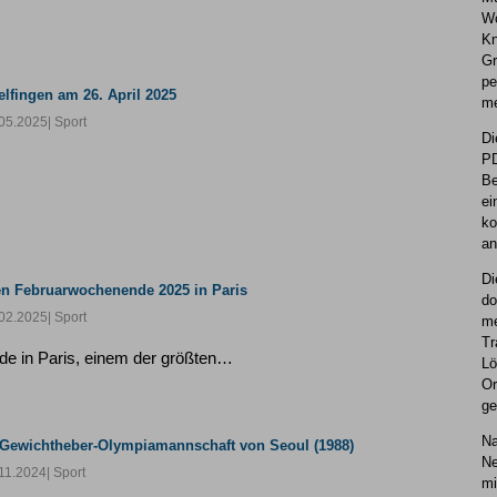
Wo
Kn
Gr
pe
elfingen am 26. April 2025
me
05.2025
| Sport
Di
PD
Be
ei
ko
an
Di
n Februarwochenende 2025 in Paris
do
02.2025
| Sport
me
Tr
e in Paris, einem der größten…
Lö
Or
ge
Na
-Gewichtheber-Olympiamannschaft von Seoul (1988)
Ne
11.2024
| Sport
mi