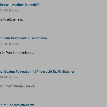
rthrose – weniger ist mehr?
04.2021
| Sport
es Krafttraining…
er beim Boxabend in Gersthofen
04.2021
| Sport
h in Pandemiezeiten…
nal Boxing Federation (IBF) besucht Dr. Güßbacher
10.2020
| Sport
er International Boxing…
r im Podcast-Interview