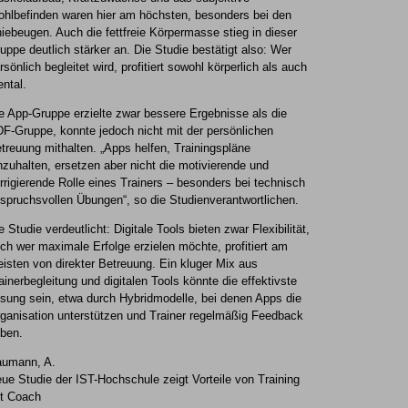
hlbefinden waren hier am höchsten, besonders bei den
iebeugen. Auch die fettfreie Körpermasse stieg in dieser
uppe deutlich stärker an. Die Studie bestätigt also: Wer
rsönlich begleitet wird, profitiert sowohl körperlich als auch
ntal.
e App-Gruppe erzielte zwar bessere Ergebnisse als die
F-Gruppe, konnte jedoch nicht mit der persönlichen
treuung mithalten. „Apps helfen, Trainingspläne
nzuhalten, ersetzen aber nicht die motivierende und
rrigierende Rolle eines Trainers – besonders bei technisch
spruchsvollen Übungen“, so die Studienverantwortlichen.
e Studie verdeutlicht: Digitale Tools bieten zwar Flexibilität,
ch wer maximale Erfolge erzielen möchte, profitiert am
isten von direkter Betreuung. Ein kluger Mix aus
ainerbegleitung und digitalen Tools könnte die effektivste
sung sein, etwa durch Hybridmodelle, bei denen Apps die
ganisation unterstützen und Trainer regelmäßig Feedback
ben.
umann, A.
ue Studie der IST-Hochschule zeigt Vorteile von Training
t Coach