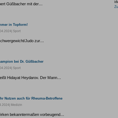
id
lbert Güßbacher mit der…
Zu
mmer in Topform!
04.2024
| Sport
 Schwergewicht/Judo zur…
ampion bei Dr. Güßbacher
04.2024
| Sport
heißt Hidayat Heydarov. Der Mann…
hr Nutzen auch für Rheuma-Betroffene
4.2024
| Medizin
 wirken bekanntermaßen vorbeugend…