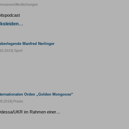
Presseveröffentlichungen
itspodcast
lksleiden…
eberlegende Manfred Nerlinger
10.2019
| Sport
nternationalen Orden „Golden Mongoose“
09.2019
| Praxis
on Odessa/UKR im Rahmen einer…