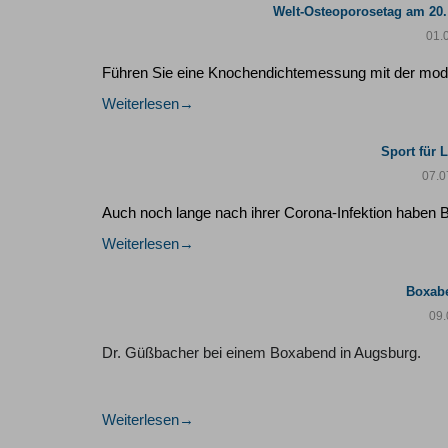
Welt-Osteoporosetag am 20.
01.
Führen Sie eine Knochendichtemessung mit der mo
Weiterlesen
Sport für 
07.0
Auch noch lange nach ihrer Corona-Infektion haben B
Weiterlesen
Boxab
09.
Dr. Güßbacher bei einem Boxabend in Augsburg.
Weiterlesen