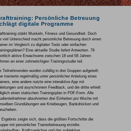
rafttraining: Persönliche Betreuung
chlägt digitale Programme
afttraining stärkt Muskeln, Fitness und Gesundheit. Doch
e viel Unterschied macht persönliche Betreuung durch einen
ainer im Vergleich zu digitalen Tools oder einfachen
ainingsplänen? Eine aktuelle Studie liefert Antworten. 79
ortlich aktive Erwachsene zwischen 18 und 58 Jahren
hmen an einer zehnwöchigen Trainingsstudie teil.
e Teilnehmenden wurden zufällig in drei Gruppen aufgeteilt:
ne trainierte regelmäßig unter persönlicher Anleitung eines
ainers, eine andere nutzte eine interaktive App mit
leitungen und asynchronem Feedback, und die dritte erhielt
diglich einen statischen Trainingsplan in PDF-Form. Alle
udienteilnehmer absolvierten drei Einheiten pro Woche mit
nselben Grundübungen wie Kniebeugen, Bankdrücken und
euzheben.
 Ergebnis zeigte sich, dass die größten Fortschritte die
uppe mit persönlicher Trainerbetreuung erzielte.
skelaufbau, Kraftzuwächse und das subjektive