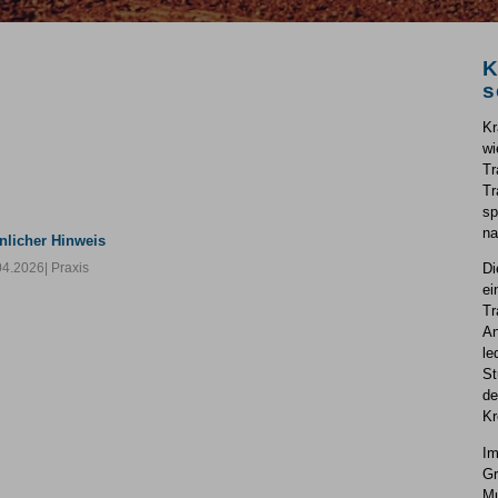
K
s
Kr
wi
Tr
Tr
sp
na
nlicher Hinweis
04.2026
| Praxis
Di
ei
Tr
An
le
St
de
Kr
Im
Gr
Mu