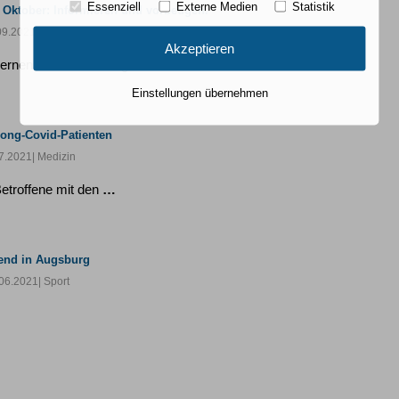
Essenziell
Externe Medien
Statistik
 Oktober: Informieren und vorbeugen.
09.2021
| Praxis
Akzeptieren
dernen und zuverlässigen…
Einstellungen übernehmen
Long-Covid-Patienten
7.2021
| Medizin
etroffene mit den
…
end in Augsburg
06.2021
| Sport